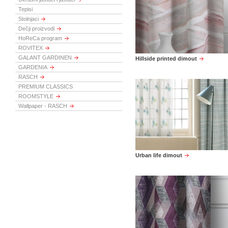
Tepisi
Stolnjaci
Dečji proizvodi
HoReCa program
ROVITEX
GALANT GARDINEN
Hillside printed dimout
GARDENIA
RASCH
PREMIUM CLASSICS
ROOMSTYLE
Wallpaper - RASCH
Urban life dimout