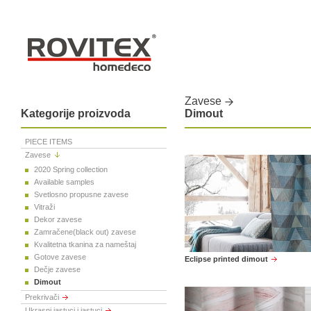
Zavese
Kategorije proizvoda
Dimout
PIECE ITEMS
Zavese
2020 Spring collection
Available samples
Svetlosno propusne zavese
Vitraži
Dekor zavese
Zamračene(black out) zavese
Kvalitetna tkanina za nameštaj
Gotove zavese
Eclipse printed dimout
Dečje zavese
Dimout
Prekrivači
Ukrasni jastuci i jastuci