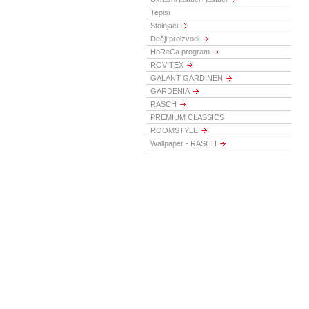
Tepisi
Stolnjaci
Dečji proizvodi
HoReCa program
ROVITEX
GALANT GARDINEN
GARDENIA
RASCH
PREMIUM CLASSICS
ROOMSTYLE
Wallpaper - RASCH