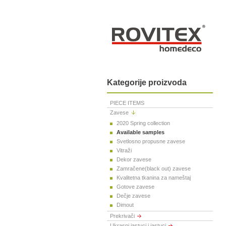
Kategorije proizvoda
PIECE ITEMS
Zavese
2020 Spring collection
Available samples
Svetlosno propusne zavese
Vitraži
Dekor zavese
Zamračene(black out) zavese
Kvalitetna tkanina za nameštaj
Gotove zavese
Dečje zavese
Dimout
Prekrivači
Ukrasni jastuci i jastuci