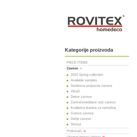
Kategorije proizvoda
PIECE ITEMS
Zavese
2020 Spring collection
Available samples
Svetlosno propusne zavese
Vitraži
Dekor zavese
Zamračene(black out) zavese
Kvalitetna tkanina za nameštaj
Gotove zavese
Dečje zavese
Dimout
Prekrivači
Ukrasni jastuci i jastuci