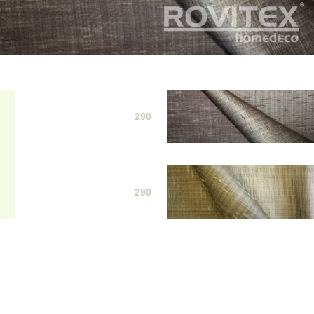
290
290