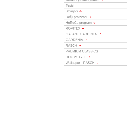
Tepisi
Stolnjaci
Dečji proizvodi
HoReCa program
ROVITEX
GALANT GARDINEN
GARDENIA
RASCH
PREMIUM CLASSICS
ROOMSTYLE
Wallpaper - RASCH